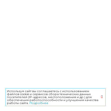
Особенности широкого
Особенности широкого
поддона
поддона
ВСЕ ВИДЕО
О КОМПАНИИ В
Используя сайт вы соглашаетесь с использованием
файлов cookie и сервисов сбора технических данных
КРАСНОДАРЕ
посетителей (IP-адресов, местоположения и др.) для
обеспечения работоспособности и улучшения качества
работы сайта.
Подробнее
Наша продукция нашла широкое применение в различных