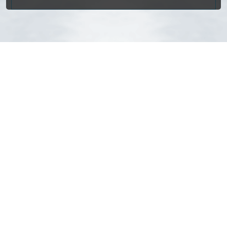
Собственные склады
24 часа
за
отгрузка
с товарами любой
товаров со склада и
емкости в наличии!
передача в доставку
Гарантия качества +
Удобные способы
двойной контроль
оплаты + отсрочка
перед отгрузкой
для корп. клиентов