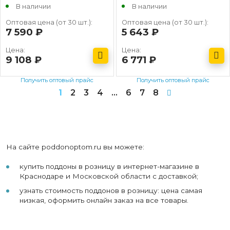
В наличии
В наличии
Оптовая цена (от 30 шт.):
Оптовая цена (от 30 шт.):
7 590
руб.
5 643
руб.
Цена:
Цена:
9 108
руб.
6 771
руб.
Получить оптовый прайс
Получить оптовый прайс
1
2
3
4
…
6
7
8
На сайте poddonoptom.ru вы можете:
купить поддоны в розницу в интернет-магазине в
Краснодаре и Московской области с доставкой;
узнать стоимость поддонов в розницу: цена самая
низкая, оформить онлайн заказ на все товары.